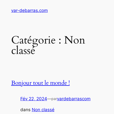
Aller
var-debarras.com
au
contenu
Catégorie :
Non
classé
Bonjour tout le monde !
Fév 22, 2024
—
vardebarrascom
par
dans
Non classé